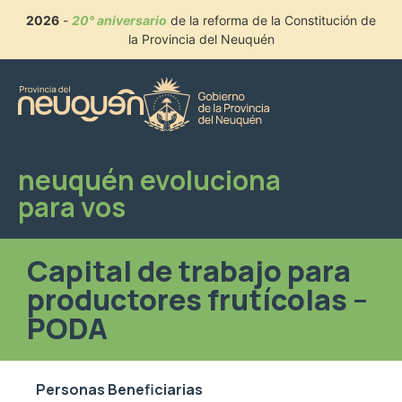
2026
-
20° aniversario
de la reforma de la Constitución de
la Provincia del Neuquén
neuquén evoluciona
para vos
Capital de trabajo para
productores frutícolas –
PODA
Personas Beneficiarias